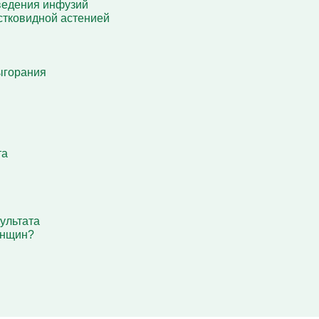
ведения инфузий
стковидной астенией
ыгорания
та
ультата
енщин?