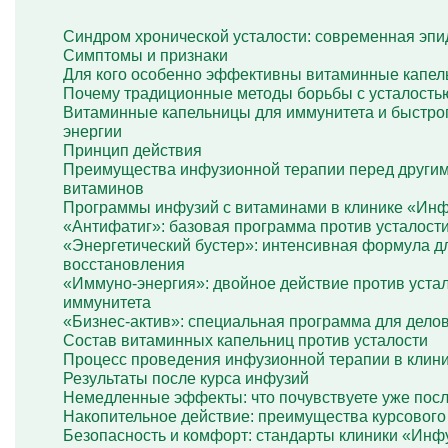
Капельница Глиатилина
Капельницы Винпоцетина
Синдром хронической усталости: современная эп
Капельница Гемодез
Симптомы и признаки
Капельница с янтарной кислотой
Для кого особенно эффективны витаминные капель
Капельница Кавинтон
Почему традиционные методы борьбы с усталость
Капельница с тиоктовой кислотой
Витаминные капельницы для иммунитета и быстро
Капельницы «Лаеннек»
энергии
Капельница Мексидол
Принцип действия
Капельница Глутатион
Преимущества инфузионной терапии перед други
Капельница Стерофундин
витаминов
изотонический
Программы инфузий с витаминами в клинике «Ин
Капельницы Преднизолона
«Антифатиг»: базовая программа против усталост
Цераксон капельница
«Энергетический бустер»: интенсивная формула д
Капельница Церебролизин
восстановления
Капельница Мильгамма
«Иммуно-энергия»: двойное действие против уста
Капельница Цефтриаксон
иммунитета
Капельница Ципрофлоксацин
«Бизнес-актив»: специальная программа для дело
Капельница Рингер
Состав витаминных капельниц против усталости
Процесс проведения инфузионной терапии в клин
Результаты после курса инфузий
Немедленные эффекты: что почувствуете уже пос
Накопительное действие: преимущества курсовог
Безопасность и комфорт: стандарты клиники «Инф