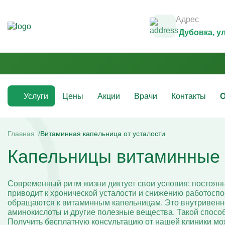
Адрес
Дубовка
, у
Услуги
Цены
Акции
Врачи
Контакты
О
Медикаментозные капельницы
Инфузио
(препараты)
Главная
Витаминная капельница от усталости
Капельни
Капельницы витаминные о
Капельницы с аскорбиновой кислотой
Капельни
Капельницы с антибиотиками
Капельни
Капельницы с аминокислотами
Капельни
Капельницы с витаминами
Капельни
Современный ритм жизни диктует свои условия: постоянны
Капельница с магнезией
Витаминн
приводит к хронической усталости и снижению работосп
Капельница Ацесоль
Капельни
обращаются к витаминным капельницам. Это внутривенн
Капельницы Вазапростана
Капельни
аминокислоты и другие полезные вещества. Такой спосо
Капельницы Ксефокам
Капельни
Получить бесплатную консультацию от нашей клиники мо