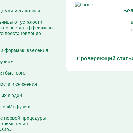
Кодирование Алгоминал
Колме от алкоголизма
Бел
идемия мегаполиса
Кодирование Аквилонг
Кодирование Эспераль
ницы от усталости
В
ю не всегда эффективны
С
го восстановление
ми формами введения
Проверяющий стать
фузио»
и
ля быстрого
лости и снижения
вых людей
ике «Инфузио»
ле первой процедуры
о применения
узио»