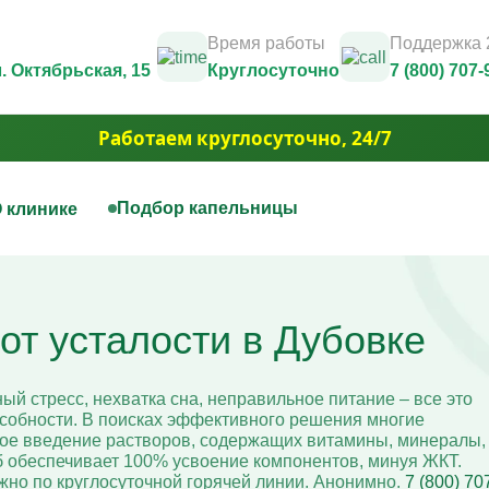
Время работы
Поддержка 
л. Октябрьская, 15
Круглосуточно
7 (800) 707-
Работаем круглосуточно, 24/7
Подбор капельницы
 клинике
нная терапия
Капельницы красоты
Юридические документы и лицензии
Контакты
цы на дому
Капельница Золушка
Фотогалерея
т усталости в Дубовке
ца для печени
Капельницы anti-age
3D Тур
цы для сосудов
Капельницы для похудения
Вакансии
ца при отравлении алкоголем
Капельница для волос и но
Акции
ца для сердца
Капельница для борьбы с 
й стресс, нехватка сна, неправильное питание – все это
Юридическая информация
ая капельница от усталости
Капельница для сияния ко
особности. В поисках эффективного решения многие
ца при обезвоживании
Капельница для уменьшен
ое введение растворов, содержащих витамины, минералы,
ца для иммунитета
отёчности
б обеспечивает 100% усвоение компонентов, минуя ЖКТ.
ца для мозга
жно по круглосуточной горячей линии. Анонимно.
7 (800) 70