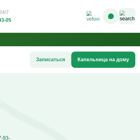
24/7
93-05
Записаться
Капельница на дому
Комплексные инфузионные
программы
Комплекс Витамин Преимум +
После соревнований
Комплексная программа «Стройность»
гтей
Комплексная программа до
акне
соревнований
жи
Комплексная программа после COVID-
ия
19
Комплексная программа AntiStress+
7-93-