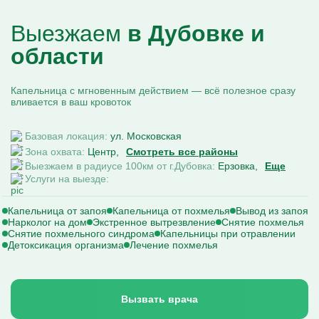
Выезжаем
в Дубовке и
области
Капельница с мгновенным действием — всё полезное сразу
вливается в ваш кровоток
Базовая локация:
ул. Московская
Зона охвата:
Центр
Смотреть все районы
Выезжаем в радиусе 100км от г.Дубовка:
Ерзовка
Еще
Услуги на выезде:
Капельница от запоя
Капельница от похмелья
Вывод из запоя
Нарколог на дом
Экстренное вытрезвление
Снятие похмелья
Снятие похмельного синдрома
Капельницы при отравлении
Детоксикация организма
Лечение похмелья
Вызвать врача