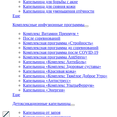
Капельница для борьбы с акне
Капельница для сияния кожи
Капельница для уменьшения отёчности
Еще
Комплексные инфузионные программы
Комплекс Витамин Преимум +
После соревнований
Комплексная программа «Стройность»
Комплексная программа до соревнований
Комплексная программа после COVID-19
Комплексная программа AntiStress+
Капельница «Комплекс АнтиБоль»
Капельница «Комплекс Здоровые суставы»
Капельница «Красивая кожа»
Капельница «Комплекс Тяжёлое Доброе Утро»
Капельница «Антистресс»
Капельница «Комплекс УльтраФеррум»
Капельница «Энергия»
Еще
Детоксикационные капельницы
Капельница от запоя