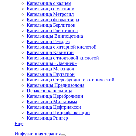
Капельница с калием
Капельница с магнием
Капельница Метрогил
Капельница физраствора
Капельница Берлитион
Капельница Глиатилина
Капельницы Винпоцетина
Капельница Гемодез
Капельница с янтарной кислотой
Капельница Кавинтон
Капельница с тиоктовой кислотой
Капельницы «Лаеннек»
Капельница Мексидол
Капельница Глутатион
Капельница Стерофундин изотонический
Капельницы Преднизолона
Цераксон капельница
Капельница Церебролизин
Капельница Мильгамма
Капельница Цефтриаксон
Капельница Ципрофлоксацин
Капельница Рингер
Еще
Инфузионная терапия