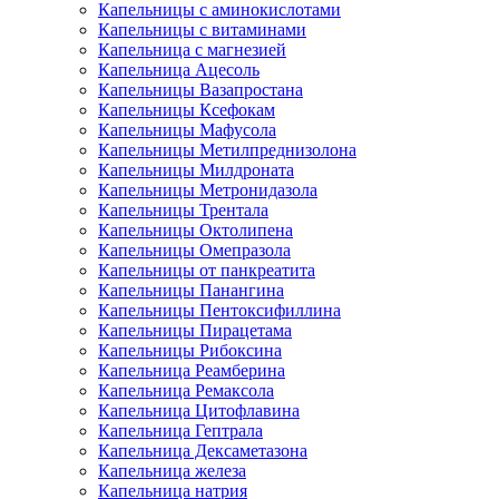
Капельницы с аминокислотами
Капельницы с витаминами
Капельница с магнезией
Капельница Ацесоль
Капельницы Вазапростана
Капельницы Ксефокам
Капельницы Мафусола
Капельницы Метилпреднизолона
Капельницы Милдроната
Капельницы Метронидазола
Капельницы Трентала
Капельницы Октолипена
Капельницы Омепразола
Капельницы от панкреатита
Капельницы Панангина
Капельницы Пентоксифиллина
Капельницы Пирацетама
Капельницы Рибоксина
Капельница Реамберина
Капельница Ремаксола
Капельница Цитофлавина
Капельница Гептрала
Капельница Дексаметазона
Капельница железа
Капельница натрия