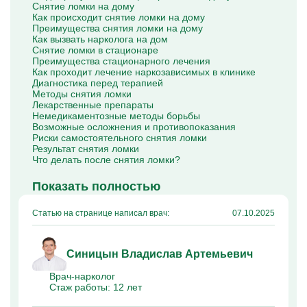
Снятие ломки на дому
Капельницы Преднизолона
Как происходит снятие ломки на дому
Цераксон капельница
Преимущества снятия ломки на дому
Капельница Церебролизин
Как вызвать нарколога на дом
Капельница Мильгамма
Снятие ломки в стационаре
Капельница Цефтриаксон
Преимущества стационарного лечения
Капельница Ципрофлоксацин
Как проходит лечение наркозависимых в клинике
Капельница Рингер
Диагностика перед терапией
Методы снятия ломки
Лекарственные препараты
Немедикаментозные методы борьбы
Возможные осложнения и противопоказания
Риски самостоятельного снятия ломки
Результат снятия ломки
Что делать после снятия ломки?
Показать полностью
Статью на странице написал врач:
07.10.2025
Синицын Владислав Артемьевич
Врач-нарколог
Стаж работы:
12 лет