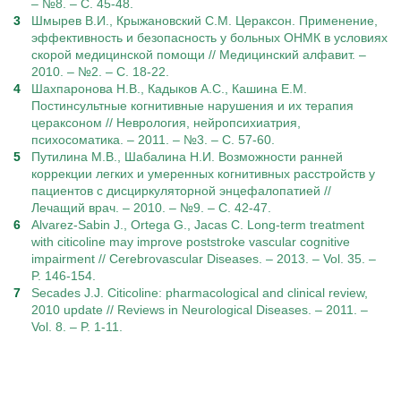
– №8. – С. 45-48.
Шмырев В.И., Крыжановский С.М. Цераксон. Применение,
эффективность и безопасность у больных ОНМК в условиях
скорой медицинской помощи // Медицинский алфавит. –
2010. – №2. – С. 18-22.
Шахпаронова Н.В., Кадыков А.С., Кашина Е.М.
Постинсультные когнитивные нарушения и их терапия
цераксоном // Неврология, нейропсихиатрия,
психосоматика. – 2011. – №3. – С. 57-60.
Путилина М.В., Шабалина Н.И. Возможности ранней
коррекции легких и умеренных когнитивных расстройств у
пациентов с дисциркуляторной энцефалопатией //
Лечащий врач. – 2010. – №9. – С. 42-47.
Alvarez-Sabin J., Ortega G., Jacas C. Long-term treatment
with citicoline may improve poststroke vascular cognitive
impairment // Cerebrovascular Diseases. – 2013. – Vol. 35. –
P. 146-154.
Secades J.J. Citicoline: pharmacological and clinical review,
2010 update // Reviews in Neurological Diseases. – 2011. –
Vol. 8. – P. 1-11.