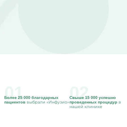
Капельницы Преднизолона
Цераксон капельница
Капельница Церебролизин
Капельница Мильгамма
Капельница Цефтриаксон
Капельница Ципрофлоксацин
Капельница Рингер
Более 25 000 благодарных
Свыше 15 000 успешно
выбрали «Инфузио»
в
пациентов
проведенных процедур
нашей клинике