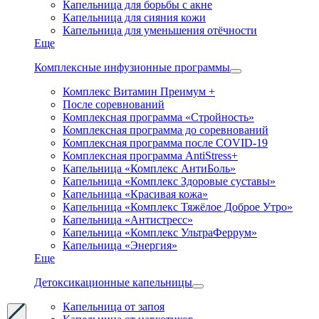
Капельница для борьбы с акне
Капельница для сияния кожи
Капельница для уменьшения отёчности
Еще
Комплексные инфузионные программы
Комплекс Витамин Преимум +
После соревнований
Комплексная программа «Стройность»
Комплексная программа до соревнований
Комплексная программа после COVID-19
Комплексная программа AntiStress+
Капельница «Комплекс АнтиБоль»
Капельница «Комплекс Здоровые суставы»
Капельница «Красивая кожа»
Капельница «Комплекс Тяжёлое Доброе Утро»
Капельница «Антистресс»
Капельница «Комплекс УльтраФеррум»
Капельница «Энергия»
Еще
Детоксикационные капельницы
Капельница от запоя