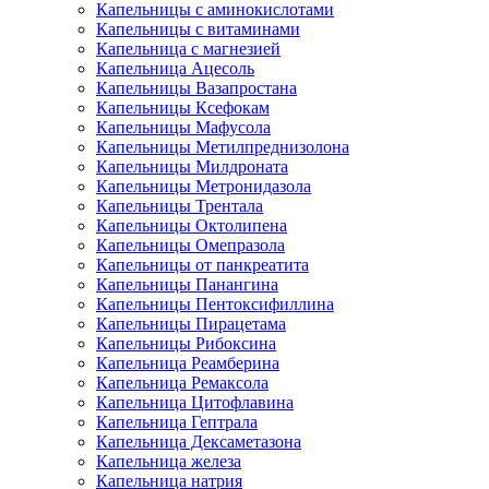
Капельницы с аминокислотами
Капельницы с витаминами
Капельница с магнезией
Капельница Ацесоль
Капельницы Вазапростана
Капельницы Ксефокам
Капельницы Мафусола
Капельницы Метилпреднизолона
Капельницы Милдроната
Капельницы Метронидазола
Капельницы Трентала
Капельницы Октолипена
Капельницы Омепразола
Капельницы от панкреатита
Капельницы Панангина
Капельницы Пентоксифиллина
Капельницы Пирацетама
Капельницы Рибоксина
Капельница Реамберина
Капельница Ремаксола
Капельница Цитофлавина
Капельница Гептрала
Капельница Дексаметазона
Капельница железа
Капельница натрия