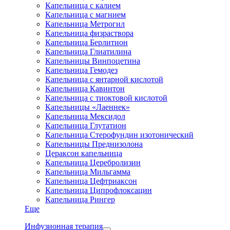
Капельница с калием
Капельница с магнием
Капельница Метрогил
Капельница физраствора
Капельница Берлитион
Капельница Глиатилина
Капельницы Винпоцетина
Капельница Гемодез
Капельница с янтарной кислотой
Капельница Кавинтон
Капельница с тиоктовой кислотой
Капельницы «Лаеннек»
Капельница Мексидол
Капельница Глутатион
Капельница Стерофундин изотонический
Капельницы Преднизолона
Цераксон капельница
Капельница Церебролизин
Капельница Мильгамма
Капельница Цефтриаксон
Капельница Ципрофлоксацин
Капельница Рингер
Еще
Инфузионная терапия