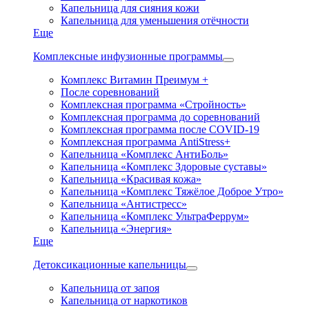
Капельница для сияния кожи
Капельница для уменьшения отёчности
Еще
Комплексные инфузионные программы
Комплекс Витамин Преимум +
После соревнований
Комплексная программа «Стройность»
Комплексная программа до соревнований
Комплексная программа после COVID-19
Комплексная программа AntiStress+
Капельница «Комплекс АнтиБоль»
Капельница «Комплекс Здоровые суставы»
Капельница «Красивая кожа»
Капельница «Комплекс Тяжёлое Доброе Утро»
Капельница «Антистресс»
Капельница «Комплекс УльтраФеррум»
Капельница «Энергия»
Еще
Детоксикационные капельницы
Капельница от запоя
Капельница от наркотиков