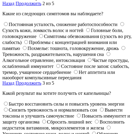
Назад
Продолжить
2 из 5
Какие из следующих симптомов вы наблюдаете?
Постоянная усталость, снижение работоспособности
Сухость кожи, ломкость волос и ногтей
Головные боли,
головокружение
Симптомы обезвоживания (сухость во рту,
слабость)
Проблемы с концентрацией внимания или
памятью
Похмелье: тошнота, головокружение, дрожь
Тревожность, раздражительность, нарушения сна
Алкогольное отравление, интоксикация
Частые простуды,
ослабленный иммунитет
Состояние после запоя: слабость,
тремор, учащенное сердцебиение
Нет аппетита или
наооборот компульсивные переедания
Назад
Продолжить
3 из 5
Какой результат вы хотите получить от капельницы?
Быстро восстановить силы и повысить уровень энергии
Снизить тревожность и нормализовать сон
Вывести
токсины и улучшить самочувствие
Повысить иммунитет и
защиту организма
Сбросить лишний вес
Восполнить
недостаток витаминов, микроэлементов и железа
Улучшить состояние кожи, волос и ногтей
Облегчить