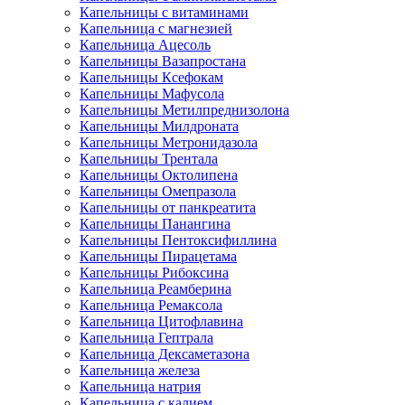
Капельницы с витаминами
Капельница с магнезией
Капельница Ацесоль
Капельницы Вазапростана
Капельницы Ксефокам
Капельницы Мафусола
Капельницы Метилпреднизолона
Капельницы Милдроната
Капельницы Метронидазола
Капельницы Трентала
Капельницы Октолипена
Капельницы Омепразола
Капельницы от панкреатита
Капельницы Панангина
Капельницы Пентоксифиллина
Капельницы Пирацетама
Капельницы Рибоксина
Капельница Реамберина
Капельница Ремаксола
Капельница Цитофлавина
Капельница Гептрала
Капельница Дексаметазона
Капельница железа
Капельница натрия
Капельница с калием