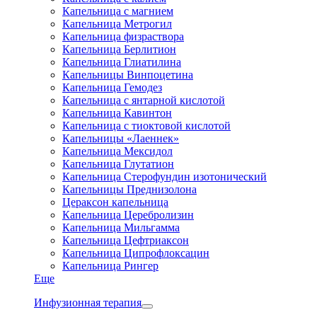
Капельница с магнием
Капельница Метрогил
Капельница физраствора
Капельница Берлитион
Капельница Глиатилина
Капельницы Винпоцетина
Капельница Гемодез
Капельница с янтарной кислотой
Капельница Кавинтон
Капельница с тиоктовой кислотой
Капельницы «Лаеннек»
Капельница Мексидол
Капельница Глутатион
Капельница Стерофундин изотонический
Капельницы Преднизолона
Цераксон капельница
Капельница Церебролизин
Капельница Мильгамма
Капельница Цефтриаксон
Капельница Ципрофлоксацин
Капельница Рингер
Еще
Инфузионная терапия