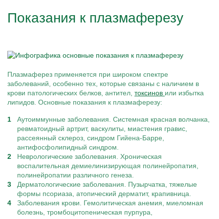
Показания к плазмаферезу
Плазмаферез применяется при широком спектре
заболеваний, особенно тех, которые связаны с наличием в
крови патологических белков, антител,
токсинов
или избытка
липидов. Основные показания к плазмаферезу:
Аутоиммунные заболевания. Системная красная волчанка,
ревматоидный артрит, васкулиты, миастения гравис,
рассеянный склероз, синдром Гийена-Барре,
антифосфолипидный синдром.
Неврологические заболевания. Хроническая
воспалительная демиелинизирующая полинейропатия,
полинейропатии различного генеза.
Дерматологические заболевания. Пузырчатка, тяжелые
формы псориаза, атопический дерматит, крапивница.
Заболевания крови. Гемолитическая анемия, миеломная
болезнь, тромбоцитопеническая пурпура,