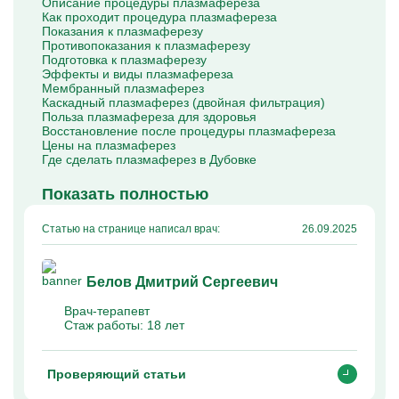
Описание процедуры плазмафереза
Капельницы Преднизолона
Как проходит процедура плазмафереза
Цераксон капельница
Показания к плазмаферезу
Капельница Церебролизин
Противопоказания к плазмаферезу
Капельница Мильгамма
Подготовка к плазмаферезу
Капельница Цефтриаксон
Эффекты и виды плазмафереза
Капельница Ципрофлоксацин
Мембранный плазмаферез
Капельница Рингер
Каскадный плазмаферез (двойная фильтрация)
Польза плазмафереза для здоровья
Восстановление после процедуры плазмафереза
Цены на плазмаферез
Где сделать плазмаферез в Дубовке
Показать полностью
Статью на странице написал врач:
26.09.2025
Белов Дмитрий Сергеевич
Врач-терапевт
Стаж работы:
18 лет
Проверяющий статьи