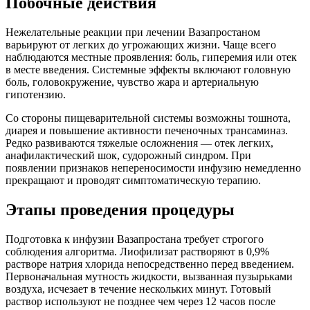
Побочные действия
Нежелательные реакции при лечении Вазапростаном
варьируют от легких до угрожающих жизни. Чаще всего
наблюдаются местные проявления: боль, гиперемия или отек
в месте введения. Системные эффекты включают головную
боль, головокружение, чувство жара и артериальную
гипотензию.
Со стороны пищеварительной системы возможны тошнота,
диарея и повышение активности печеночных трансаминаз.
Редко развиваются тяжелые осложнения — отек легких,
анафилактический шок, судорожный синдром. При
появлении признаков непереносимости инфузию немедленно
прекращают и проводят симптоматическую терапию.
Этапы проведения процедуры
Подготовка к инфузии Вазапростана требует строгого
соблюдения алгоритма. Лиофилизат растворяют в 0,9%
растворе натрия хлорида непосредственно перед введением.
Первоначальная мутность жидкости, вызванная пузырьками
воздуха, исчезает в течение нескольких минут. Готовый
раствор используют не позднее чем через 12 часов после