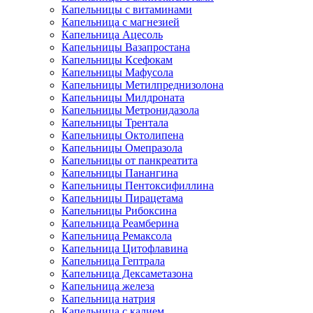
Капельницы с витаминами
Капельница с магнезией
Капельница Ацесоль
Капельницы Вазапростана
Капельницы Ксефокам
Капельницы Мафусола
Капельницы Метилпреднизолона
Капельницы Милдроната
Капельницы Метронидазола
Капельницы Трентала
Капельницы Октолипена
Капельницы Омепразола
Капельницы от панкреатита
Капельницы Панангина
Капельницы Пентоксифиллина
Капельницы Пирацетама
Капельницы Рибоксина
Капельница Реамберина
Капельница Ремаксола
Капельница Цитофлавина
Капельница Гептрала
Капельница Дексаметазона
Капельница железа
Капельница натрия
Капельница с калием