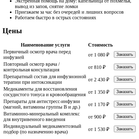
Экстренная помощь на дому: капельница от похмелья,
вывод из запоя, снятие ломки
Приезжаем за час без очередей и лишних вопросов
Работаем быстро в острых состояниях
Цены
Наименование услуги
Стоимость
Первичный осмотр врача перед
от 1 080 ₽
Заказать
инфузией
Повторный осмотр врача /
от 810 ₽
Заказать
контрольная консультация
Препаратный состав для инфузионной
от 2 430 ₽
Заказать
терапии при интоксикации
Медикаменты для восстановления
от 1 350 ₽
Заказать
сосудистого тонуса и кровообращения
Препараты для антистресс-инфузии
от 1 170 ₽
Заказать
(магний, витамины группы B и др.)
Витаминно-минеральный комплекс
от 900 ₽
Заказать
для внутривенного введения
Индивидуальный медикаментозный
от 1 530 ₽
Заказать
подбор (по назначению врача)