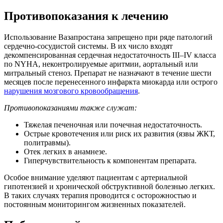
Противопоказания к лечению
Использование Вазапростана запрещено при ряде патологий
сердечно-сосудистой системы. В их число входят
декомпенсированная сердечная недостаточность III–IV класса
по NYHA, неконтролируемые аритмии, аортальный или
митральный стеноз. Препарат не назначают в течение шести
месяцев после перенесенного инфаркта миокарда или острого
нарушения мозгового кровообращения
.
Противопоказаниями также служат:
Тяжелая печеночная или почечная недостаточность.
Острые кровотечения или риск их развития (язвы ЖКТ,
политравмы).
Отек легких в анамнезе.
Гиперчувствительность к компонентам препарата.
Особое внимание уделяют пациентам с артериальной
гипотензией и хронической обструктивной болезнью легких.
В таких случаях терапия проводится с осторожностью и
постоянным мониторингом жизненных показателей.