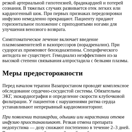
резкой артериальной гипотензией, брадикардией и потерей
сознания. В тяжелых случаях развивается отек легких или
кардиогенный шок. При первых признаках передозировки
инфузию немедленно прекращают. Пациенту придают
горизонтальное положение с приподнятыми ногами для
улучшения венозного возврата.
Симптоматическое лечение включает введение
плазмозаменителей и вазопрессоров (норадреналин). При
судорогах применяют бензодиазепины. Специфического
антидота не существует. Гемодиализ неэффективен из-за
высокой степени связывания алпростадила с белками плазмы.
Меры предосторожности
Перед началом терапии Вазапростаном проводят комплексное
обследование сердечно-сосудистой системы. Обязательны
ЭКГ, эхокардиография и определение скорости клубочковой
фильтрации. У пациентов с нарушениями ритма сердца
устанавливают непрерывный кардиомониторинг.
При появлении тахикардии, одышки или нарастании отеков
инфузию приостанавливают.
Резкая отмена препарата
недопустима — дозу снижают постепенно в течение 2–3 дней.