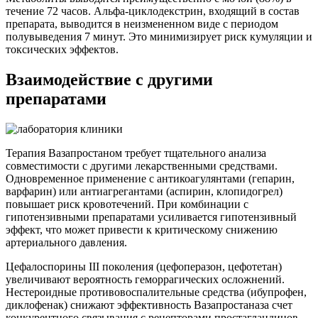
течение 72 часов. Альфа-циклодекстрин, входящий в состав
препарата, выводится в неизмененном виде с периодом
полувыведения 7 минут. Это минимизирует риск кумуляции и
токсических эффектов.
Взаимодействие с другими
препаратами
Терапия Вазапростаном требует тщательного анализа
совместимости с другими лекарственными средствами.
Одновременное применение с антикоагулянтами (гепарин,
варфарин) или антиагрегантами (аспирин, клопидогрел)
повышает риск кровотечений. При комбинации с
гипотензивными препаратами усиливается гипотензивный
эффект, что может привести к критическому снижению
артериального давления.
Цефалоспорины III поколения (цефоперазон, цефотетан)
увеличивают вероятность геморрагических осложнений.
Нестероидные противовоспалительные средства (ибупрофен,
диклофенак) снижают эффективность Вазапростаназа счет
конкурентного связывания с рецепторами простагландинов.