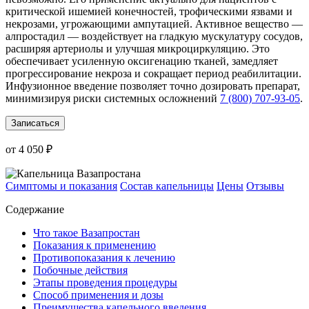
критической ишемией конечностей, трофическими язвами и
некрозами, угрожающими ампутацией. Активное вещество —
алпростадил — воздействует на гладкую мускулатуру сосудов,
расширяя артериолы и улучшая микроциркуляцию. Это
обеспечивает усиленную оксигенацию тканей, замедляет
прогрессирование некроза и сокращает период реабилитации.
Инфузионное введение позволяет точно дозировать препарат,
минимизируя риски системных осложнений
7 (800) 707-93-05
.
Записаться
от 4 050 ₽
Симптомы и показания
Состав капельницы
Цены
Отзывы
Содержание
Что такое Вазапростан
Показания к применению
Противопоказания к лечению
Побочные действия
Этапы проведения процедуры
Способ применения и дозы
Преимущества капельного введения