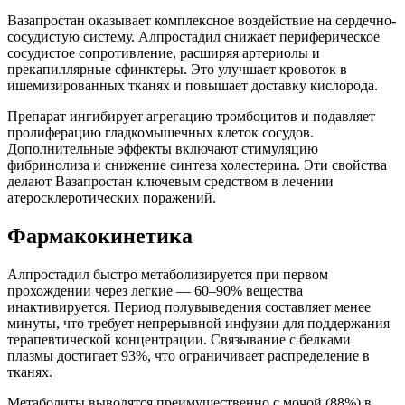
Вазапростан оказывает комплексное воздействие на сердечно-
сосудистую систему. Алпростадил снижает периферическое
сосудистое сопротивление, расширяя артериолы и
прекапиллярные сфинктеры. Это улучшает кровоток в
ишемизированных тканях и повышает доставку кислорода.
Препарат ингибирует агрегацию тромбоцитов и подавляет
пролиферацию гладкомышечных клеток сосудов.
Дополнительные эффекты включают стимуляцию
фибринолиза и снижение синтеза холестерина. Эти свойства
делают Вазапростан ключевым средством в лечении
атеросклеротических поражений.
Фармакокинетика
Алпростадил быстро метаболизируется при первом
прохождении через легкие — 60–90% вещества
инактивируется. Период полувыведения составляет менее
минуты, что требует непрерывной инфузии для поддержания
терапевтической концентрации. Связывание с белками
плазмы достигает 93%, что ограничивает распределение в
тканях.
Метаболиты выводятся преимущественно с мочой (88%) в