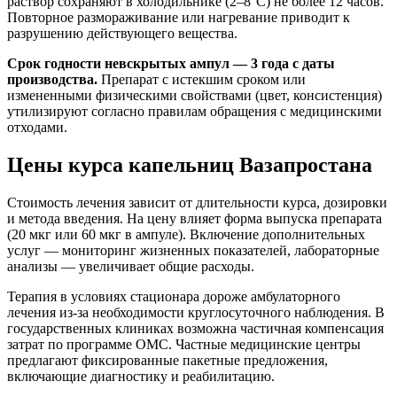
раствор сохраняют в холодильнике (2–8°C) не более 12 часов.
Повторное размораживание или нагревание приводит к
разрушению действующего вещества.
Срок годности невскрытых ампул — 3 года с даты
производства.
Препарат с истекшим сроком или
измененными физическими свойствами (цвет, консистенция)
утилизируют согласно правилам обращения с медицинскими
отходами.
Цены курса капельниц Вазапростана
Стоимость лечения зависит от длительности курса, дозировки
и метода введения. На цену влияет форма выпуска препарата
(20 мкг или 60 мкг в ампуле). Включение дополнительных
услуг — мониторинг жизненных показателей, лабораторные
анализы — увеличивает общие расходы.
Терапия в условиях стационара дороже амбулаторного
лечения из-за необходимости круглосуточного наблюдения. В
государственных клиниках возможна частичная компенсация
затрат по программе ОМС. Частные медицинские центры
предлагают фиксированные пакетные предложения,
включающие диагностику и реабилитацию.