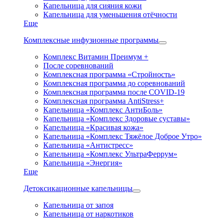
Капельница для сияния кожи
Капельница для уменьшения отёчности
Еще
Комплексные инфузионные программы
Комплекс Витамин Преимум +
После соревнований
Комплексная программа «Стройность»
Комплексная программа до соревнований
Комплексная программа после COVID-19
Комплексная программа AntiStress+
Капельница «Комплекс АнтиБоль»
Капельница «Комплекс Здоровые суставы»
Капельница «Красивая кожа»
Капельница «Комплекс Тяжёлое Доброе Утро»
Капельница «Антистресс»
Капельница «Комплекс УльтраФеррум»
Капельница «Энергия»
Еще
Детоксикационные капельницы
Капельница от запоя
Капельница от наркотиков