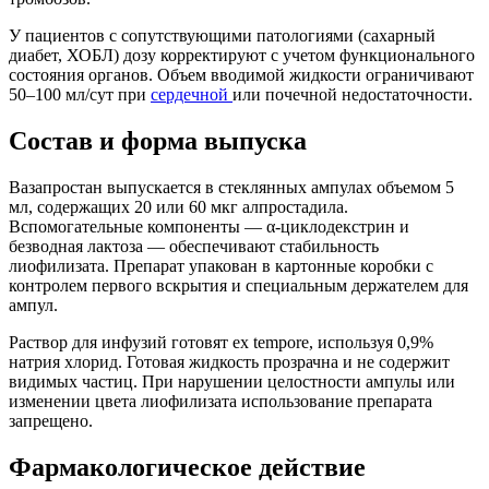
У пациентов с сопутствующими патологиями (сахарный
диабет, ХОБЛ) дозу корректируют с учетом функционального
состояния органов. Объем вводимой жидкости ограничивают
50–100 мл/сут при
сердечной
или почечной недостаточности.
Состав и форма выпуска
Вазапростан выпускается в стеклянных ампулах объемом 5
мл, содержащих 20 или 60 мкг алпростадила.
Вспомогательные компоненты — α-циклодекстрин и
безводная лактоза — обеспечивают стабильность
лиофилизата. Препарат упакован в картонные коробки с
контролем первого вскрытия и специальным держателем для
ампул.
Раствор для инфузий готовят ex tempore, используя 0,9%
натрия хлорид. Готовая жидкость прозрачна и не содержит
видимых частиц. При нарушении целостности ампулы или
изменении цвета лиофилизата использование препарата
запрещено.
Фармакологическое действие