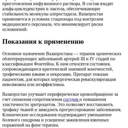
приготовления инфузионного раствора. В состав входят
альфа-циклодекстрин и лактоза, обеспечивающие
стабильность молекулы алпростадила. Вазапростан
применяется в условиях стационара под контролем
медицинского персонала, что минимизирует риски
осложнений.
Показания к применению
Основное назначение Вазапростана — терапия хронических
облитерирующих заболеваний артерий III и IV стадий по
классификации Фонтейна. К ним относятся состояния,
сопровождающиеся критической ишемией конечностей,
трофическими язвами и некрозами. Препарат показан
пациентам, для которых хирургическая реваскуляризация
невозможна или неэффективна.
Вазапростан улучшает периферическое кровообращение за
счет снижения сопротивления
сосудов
и повышения
эластичности эритроцитов. Это позволяет восстановить
трофику тканей и замедлить прогрессирование заболевания.
Клинические исследования подтверждают уменьшение
болевого синдрома и ускорение заживления язвенных
поражений на фоне терапии.