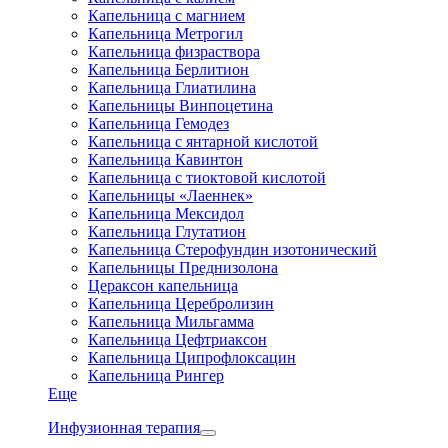
Капельница с магнием
Капельница Метрогил
Капельница физраствора
Капельница Берлитион
Капельница Глиатилина
Капельницы Винпоцетина
Капельница Гемодез
Капельница с янтарной кислотой
Капельница Кавинтон
Капельница с тиоктовой кислотой
Капельницы «Лаеннек»
Капельница Мексидол
Капельница Глутатион
Капельница Стерофундин изотонический
Капельницы Преднизолона
Цераксон капельница
Капельница Церебролизин
Капельница Мильгамма
Капельница Цефтриаксон
Капельница Ципрофлоксацин
Капельница Рингер
Еще
Инфузионная терапия