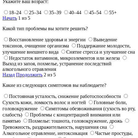
Укажите ваш возраст:
18–24
25–34
35–39
40–44
45–54
55+
Начать
1 из 5
Какой тип проблемы вы хотите решить?
Восстановление здоровья и энергии
Выведение
токсинов, очищение организма
Поддержание молодости,
улучшение внешнего вида
Снятие стресса и улучшение сна
Недостаток витаминов, микроэлементов или железа
Выход из запоя, похмелье, устранение последствий
алкогольного отравления
Назад
Продолжить
2 из 5
Какие из следующих симптомов вы наблюдаете?
Постоянная усталость, снижение работоспособности
Сухость кожи, ломкость волос и ногтей
Головные боли,
головокружение
Симптомы обезвоживания (сухость во рту,
слабость)
Проблемы с концентрацией внимания или
памятью
Похмелье: тошнота, головокружение, дрожь
Тревожность, раздражительность, нарушения сна
Алкогольное отравление, интоксикация
Частые простуды,