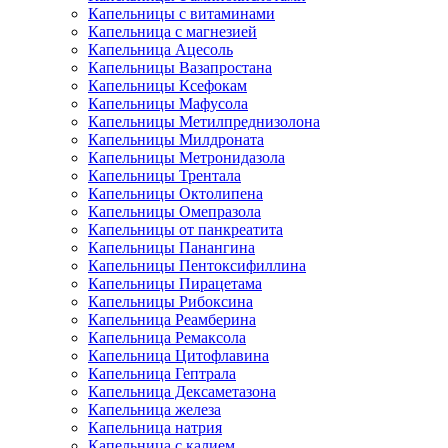
Капельницы с витаминами
Капельница с магнезией
Капельница Ацесоль
Капельницы Вазапростана
Капельницы Ксефокам
Капельницы Мафусола
Капельницы Метилпреднизолона
Капельницы Милдроната
Капельницы Метронидазола
Капельницы Трентала
Капельницы Октолипена
Капельницы Омепразола
Капельницы от панкреатита
Капельницы Панангина
Капельницы Пентоксифиллина
Капельницы Пирацетама
Капельницы Рибоксина
Капельница Реамберина
Капельница Ремаксола
Капельница Цитофлавина
Капельница Гептрала
Капельница Дексаметазона
Капельница железа
Капельница натрия
Капельница с калием