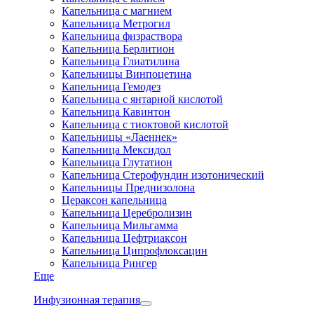
Капельница с магнием
Капельница Метрогил
Капельница физраствора
Капельница Берлитион
Капельница Глиатилина
Капельницы Винпоцетина
Капельница Гемодез
Капельница с янтарной кислотой
Капельница Кавинтон
Капельница с тиоктовой кислотой
Капельницы «Лаеннек»
Капельница Мексидол
Капельница Глутатион
Капельница Стерофундин изотонический
Капельницы Преднизолона
Цераксон капельница
Капельница Церебролизин
Капельница Мильгамма
Капельница Цефтриаксон
Капельница Ципрофлоксацин
Капельница Рингер
Еще
Инфузионная терапия