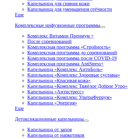
Капельница для сияния кожи
Капельница для уменьшения отёчности
Еще
Комплексные инфузионные программы
Комплекс Витамин Преимум +
После соревнований
Комплексная программа «Стройность»
Комплексная программа до соревнований
Комплексная программа после COVID-19
Комплексная программа AntiStress+
Капельница «Комплекс АнтиБоль»
Капельница «Комплекс Здоровые суставы»
Капельница «Красивая кожа»
Капельница «Комплекс Тяжёлое Доброе Утро»
Капельница «Антистресс»
Капельница «Комплекс УльтраФеррум»
Капельница «Энергия»
Еще
Детоксикационные капельницы
Капельница от запоя
Капельница от наркотиков