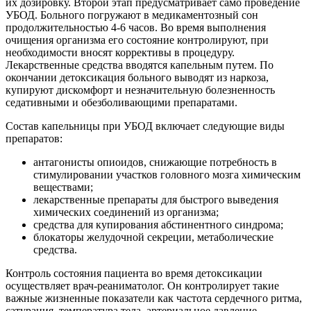
их дозировку. Второй этап предусматривает само проведение
УБОД. Больного погружают в медикаментозный сон
продолжительностью 4-6 часов. Во время выполнения
очищения организма его состояние контролируют, при
необходимости вносят коррективы в процедуру.
Лекарственные средства вводятся капельным путем. По
окончании детоксикация больного выводят из наркоза,
купируют дискомфорт и незначительную болезненность
седативными и обезболивающими препаратами.
Состав капельницы при УБОД включает следующие виды
препаратов:
антагонисты опиоидов, снижающие потребность в
стимулировании участков головного мозга химическим
веществами;
лекарственные препараты для быстрого выведения
химических соединений из организма;
средства для купирования абстинентного синдрома;
блокаторы желудочной секреции, метаболические
средства.
Контроль состояния пациента во время детоксикации
осуществляет врач-реаниматолог. Он контролирует такие
важные жизненные показатели как частота сердечного ритма,
сатурация, температура тела, артериальное давление.