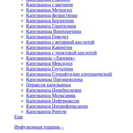
Капельница с магнием
Капельница Метрогил
Капельница физраствора
Капельница Берлитион
Капельница Глиатилина
Капельницы Винпоцетина
Капельница Гемодез
Капельница с янтарной кислотой
Капельница Кавинтон
Капельница с тиоктовой кислотой
Капельницы «Лаеннек»
Капельница Мексидол
Капельница Глутатион
Капельница Стерофундин изотонический
Капельницы Преднизолона
Цераксон капельница
Капельница Церебролизин
Капельница Мильгамма
Капельница Цефтриаксон
Капельница Ципрофлоксацин
Капельница Рингер
Еще
Инфузионная терапия