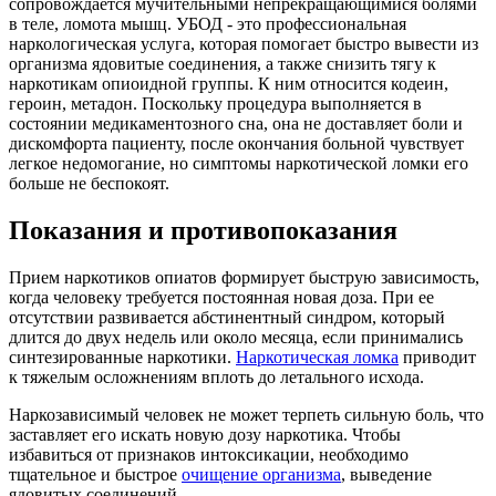
сопровождается мучительными непрекращающимися болями
в теле, ломота мышц. УБОД - это профессиональная
наркологическая услуга, которая помогает быстро вывести из
организма ядовитые соединения, а также снизить тягу к
наркотикам опиоидной группы. К ним относится кодеин,
героин, метадон. Поскольку процедура выполняется в
состоянии медикаментозного сна, она не доставляет боли и
дискомфорта пациенту, после окончания больной чувствует
легкое недомогание, но симптомы наркотической ломки его
больше не беспокоят.
Показания и противопоказания
Прием наркотиков опиатов формирует быструю зависимость,
когда человеку требуется постоянная новая доза. При ее
отсутствии развивается абстинентный синдром, который
длится до двух недель или около месяца, если принимались
синтезированные наркотики.
Наркотическая ломка
приводит
к тяжелым осложнениям вплоть до летального исхода.
Наркозависимый человек не может терпеть сильную боль, что
заставляет его искать новую дозу наркотика. Чтобы
избавиться от признаков интоксикации, необходимо
тщательное и быстрое
очищение организма
, выведение
ядовитых соединений.