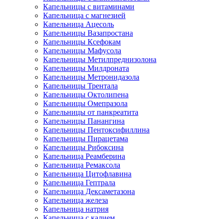
Капельницы с витаминами
Капельница с магнезией
Капельница Ацесоль
Капельницы Вазапростана
Капельницы Ксефокам
Капельницы Мафусола
Капельницы Метилпреднизолона
Капельницы Милдроната
Капельницы Метронидазола
Капельницы Трентала
Капельницы Октолипена
Капельницы Омепразола
Капельницы от панкреатита
Капельницы Панангина
Капельницы Пентоксифиллина
Капельницы Пирацетама
Капельницы Рибоксина
Капельница Реамберина
Капельница Ремаксола
Капельница Цитофлавина
Капельница Гептрала
Капельница Дексаметазона
Капельница железа
Капельница натрия
Капельница с калием