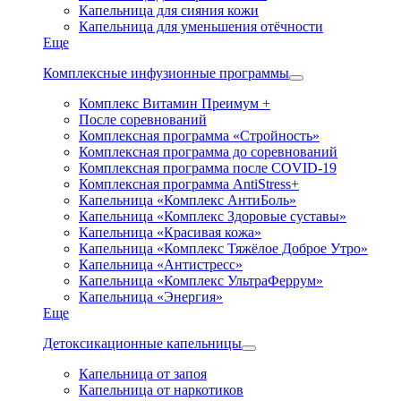
Капельница для сияния кожи
Капельница для уменьшения отёчности
Еще
Комплексные инфузионные программы
Комплекс Витамин Преимум +
После соревнований
Комплексная программа «Стройность»
Комплексная программа до соревнований
Комплексная программа после COVID-19
Комплексная программа AntiStress+
Капельница «Комплекс АнтиБоль»
Капельница «Комплекс Здоровые суставы»
Капельница «Красивая кожа»
Капельница «Комплекс Тяжёлое Доброе Утро»
Капельница «Антистресс»
Капельница «Комплекс УльтраФеррум»
Капельница «Энергия»
Еще
Детоксикационные капельницы
Капельница от запоя
Капельница от наркотиков