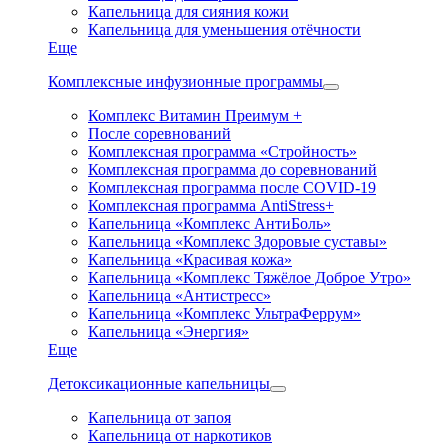
Капельница для сияния кожи
Капельница для уменьшения отёчности
Еще
Комплексные инфузионные программы
Комплекс Витамин Преимум +
После соревнований
Комплексная программа «Стройность»
Комплексная программа до соревнований
Комплексная программа после COVID-19
Комплексная программа AntiStress+
Капельница «Комплекс АнтиБоль»
Капельница «Комплекс Здоровые суставы»
Капельница «Красивая кожа»
Капельница «Комплекс Тяжёлое Доброе Утро»
Капельница «Антистресс»
Капельница «Комплекс УльтраФеррум»
Капельница «Энергия»
Еще
Детоксикационные капельницы
Капельница от запоя
Капельница от наркотиков