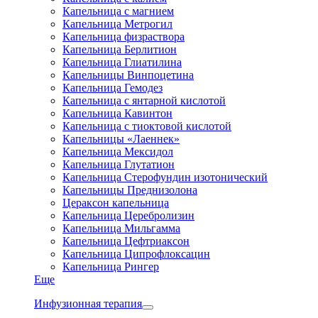
Капельница с магнием
Капельница Метрогил
Капельница физраствора
Капельница Берлитион
Капельница Глиатилина
Капельницы Винпоцетина
Капельница Гемодез
Капельница с янтарной кислотой
Капельница Кавинтон
Капельница с тиоктовой кислотой
Капельницы «Лаеннек»
Капельница Мексидол
Капельница Глутатион
Капельница Стерофундин изотонический
Капельницы Преднизолона
Цераксон капельница
Капельница Церебролизин
Капельница Мильгамма
Капельница Цефтриаксон
Капельница Ципрофлоксацин
Капельница Рингер
Еще
Инфузионная терапия