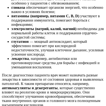
особенно у пациентов с обезвоживанием;
глюкоза
обеспечивает организм энергией, что особенно
важно в условиях болезни;
витамины (например, витамин C, B, D)
участвуют в
поддержании иммунитета, помогают бороться с
инфекциями;
электролиты (натрий, калий, магний)
необходимы для
нормальной работы клеток и поддержания сердечно-
сосудистой системы;
глутатион
— мощный антиоксидант, который
эффективно помогает при кислородной
недостаточности, улучшая клеточное дыхание, усиливая
усвоение кислорода;
лекарства
, например, антибиотики или
противовирусные средства для борьбы с инфекцией и
уменьшения воспаления.
После диагностики пациента врач может назначать разные
лекарства в зависимости от состояния здоровья и выявленных
патологий. К таким препаратам относятся, например,
антикоагулянты и дезагреганты
, которые существенно
влияют на реологию крови и микроциркуляцию. Они
способствуют улучшению кровообращения, обеспечивая
ткани внутренних органов и головного мозга полноценным
насыщением кислородом.