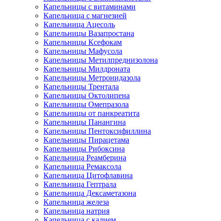
Капельницы с витаминами
Капельница с магнезией
Капельница Ацесоль
Капельницы Вазапростана
Капельницы Ксефокам
Капельницы Мафусола
Капельницы Метилпреднизолона
Капельницы Милдроната
Капельницы Метронидазола
Капельницы Трентала
Капельницы Октолипена
Капельницы Омепразола
Капельницы от панкреатита
Капельницы Панангина
Капельницы Пентоксифиллина
Капельницы Пирацетама
Капельницы Рибоксина
Капельница Реамберина
Капельница Ремаксола
Капельница Цитофлавина
Капельница Гептрала
Капельница Дексаметазона
Капельница железа
Капельница натрия
Капельница с калием