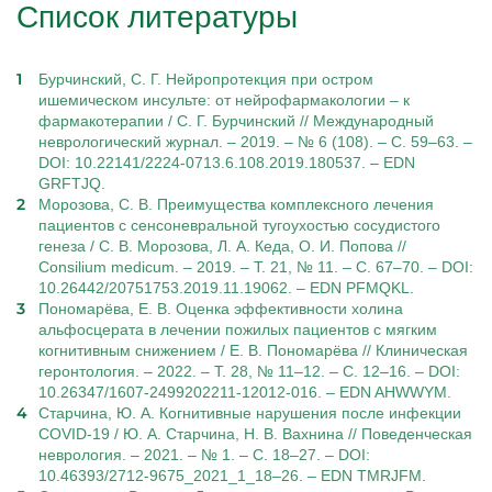
Список литературы
Бурчинский, С. Г. Нейропротекция при остром
ишемическом инсульте: от нейрофармакологии – к
фармакотерапии / С. Г. Бурчинский // Международный
неврологический журнал. – 2019. – № 6 (108). – С. 59–63. –
DOI: 10.22141/2224-0713.6.108.2019.180537. – EDN
GRFTJQ.
Морозова, С. В. Преимущества комплексного лечения
пациентов с сенсоневральной тугоухостью сосудистого
генеза / С. В. Морозова, Л. А. Кеда, О. И. Попова //
Consilium medicum. – 2019. – Т. 21, № 11. – С. 67–70. – DOI:
10.26442/20751753.2019.11.19062. – EDN PFMQKL.
Пономарёва, Е. В. Оценка эффективности холина
альфосцерата в лечении пожилых пациентов с мягким
когнитивным снижением / Е. В. Пономарёва // Клиническая
геронтология. – 2022. – Т. 28, № 11–12. – С. 12–16. – DOI:
10.26347/1607-2499202211-12012-016. – EDN AHWWYM.
Старчина, Ю. А. Когнитивные нарушения после инфекции
COVID-19 / Ю. А. Старчина, Н. В. Вахнина // Поведенческая
неврология. – 2021. – № 1. – С. 18–27. – DOI:
10.46393/2712-9675_2021_1_18–26. – EDN TMRJFM.