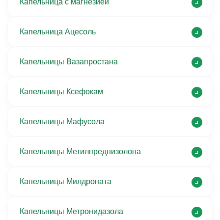
Капельница с магнезией
Капельница Ацесоль
Капельницы Вазапростана
Капельницы Ксефокам
Капельницы Мафусола
Капельницы Метилпреднизолона
Капельницы Милдроната
Капельницы Метронидазола