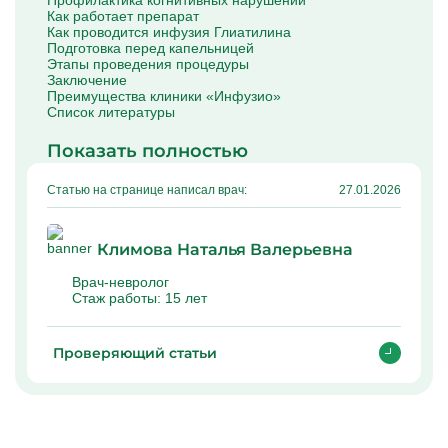
Профилактика когнитивных нарушений
Капельницы Преднизолона
Как работает препарат
Цераксон капельница
Как проводится инфузия Глиатилина
Капельница Церебролизин
Подготовка перед капельницей
Капельница Мильгамма
Этапы проведения процедуры
Капельница Цефтриаксон
Заключение
Капельница Ципрофлоксацин
Преимущества клиники «Инфузио»
Капельница Рингер
Список литературы
Показать полностью
Статью на странице написал врач:
27.01.2026
Климова Наталья Валерьевна
Врач-невролог
Стаж работы:
15 лет
Проверяющий статьи