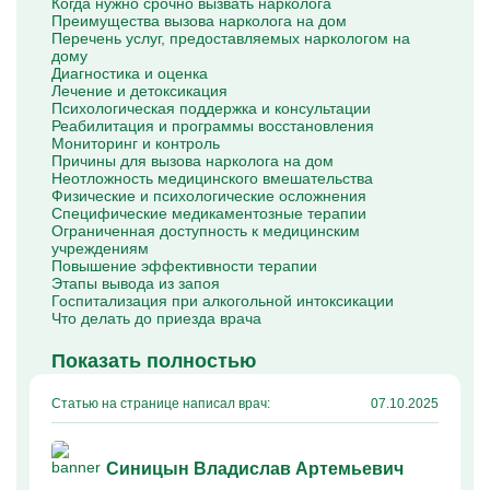
Когда нужно срочно вызвать нарколога
Капельницы Преднизолона
Преимущества вызова нарколога на дом
Цераксон капельница
Перечень услуг, предоставляемых наркологом на
Капельница Церебролизин
дому
Капельница Мильгамма
Диагностика и оценка
Капельница Цефтриаксон
Лечение и детоксикация
Капельница Ципрофлоксацин
Психологическая поддержка и консультации
Капельница Рингер
Реабилитация и программы восстановления
Мониторинг и контроль
Причины для вызова нарколога на дом
Неотложность медицинского вмешательства
Физические и психологические осложнения
Специфические медикаментозные терапии
Ограниченная доступность к медицинским
учреждениям
Повышение эффективности терапии
Этапы вывода из запоя
Госпитализация при алкогольной интоксикации
Что делать до приезда врача
Показать полностью
Статью на странице написал врач:
07.10.2025
Синицын Владислав Артемьевич