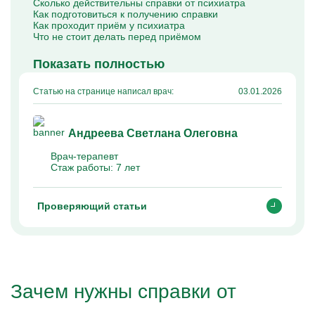
Сколько действительны справки от психиатра
Капельницы Преднизолона
Как подготовиться к получению справки
Цераксон капельница
Как проходит приём у психиатра
Капельница Церебролизин
Что не стоит делать перед приёмом
Капельница Мильгамма
Капельница Цефтриаксон
Показать полностью
Капельница Ципрофлоксацин
Капельница Рингер
Статью на странице написал врач:
03.01.2026
Андреева Светлана Олеговна
Врач-терапевт
Стаж работы:
7 лет
Проверяющий статьи
Зачем нужны справки от